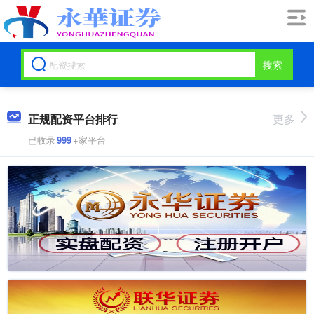
搜索
正规配资平台排行
更多
已收录
999
+家平台