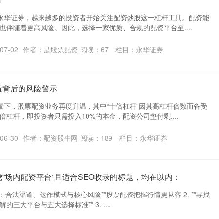
永华证券，越来越多的投资者开始关注配资炒股这一杠杆工具。配资能
也伴随着更高风险。因此，选择一家优质、合规的配资平台至....
07-02
作者：是股票配资
阅读：
67
栏目：
永华证券
益背后的风险警示
景下，股票配资业务再度升温，其中“十倍杠杆”因其高杠杆倍数而备受
杠杆，即投资者只需投入10%的本金，配资公司垫付剩....
06-30
作者：配资股牛网
阅读：
189
栏目：
永华证券
“场内配资平台”且适合SEO收录的标题，均在以内：
析：合法渠道、运作模式与核心风险**股票配资把握行情更从容 2. **寻找
三大平台与五大选择标准** 3. ....