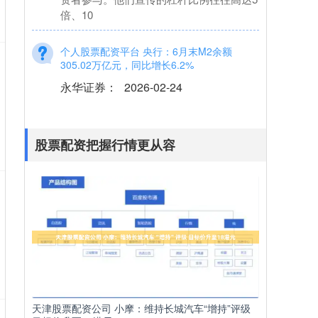
个人股票配资平台 央行：6月末M2余额
305.02万亿元，同比增长6.2%
永华证券
：
2026-02-24
2024年上半年金融统计数据报告个人股票
配资平台 专业的股票配资网拥有完善的风
控体系，严格把控风险，确保投资者的资
金安全
股票配资把握行情更从容
股票配资网平台网址 野村：予特步国际“买入”
评级 目标价下调至6.7港元
股票配资把握行情更从容
：
2026-02-
24
热点栏目 自选股 数据中心 行情中心 资金
流向 模拟交易 客户端 野村发布研究报告
称，予特步国际（01368）“买入”评
天津股票配资公司 小摩：维持长城汽车“增持”评级