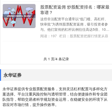
下是一....
股票配资返佣 炒股配资排名：哪家最
靠谱？
这些非法配资平台通常以“低门槛、高杠杆、
快审批”为诱饵股票配资返佣，吸引投资者参
与。他们宣传的杠杆比例往往高达5倍、10倍
甚至更高，远超过证券公司正规融资业务
阅读：
197
栏目：
股票配资把握行情更从容
的....
共 1 页/4 条记录
永华证券
永华证券提供专业股票配资服务，支持灵活杠杆配置与多样化方
案选择。平台注重风险控制与透明管理，结合便捷操作和专业团
队指导，帮助交易者科学规划资金运用，在稳健安全的环境下从
容应对市场行情，提升操作效率。