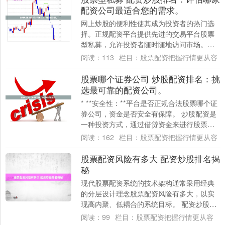
配资公司最适合您的需求。
网上炒股的便利性使其成为投资者的热门选
择。正规配资平台提供先进的交易平台股票
型私募，允许投资者随时随地访问市场。他
们还提供实时市场数据和分析工具，帮助投
阅读：
113
栏目：
股票配资把握行情更从容
资者做出....
股票哪个证券公司 炒股配资排名：挑
选最可靠的配资公司。
* **安全性：**平台是否正规合法股票哪个证
券公司，资金是否安全有保障。 炒股配资是
一种投资方式，通过借贷资金来进行股票交
易。在选择配资公司时，确保选择可靠的....
阅读：
162
栏目：
股票配资把握行情更从容
股票配资风险有多大 配资炒股排名揭
秘
现代股票配资系统的技术架构通常采用经典
的分层设计理念股票配资风险有多大，以实
现高内聚、低耦合的系统目标。 配资炒股排
名是根据炒股人的综合表现进行评定的。以
阅读：
99
栏目：
股票配资把握行情更从容